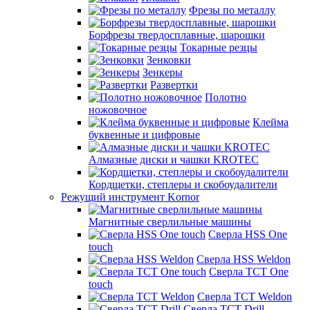
Фрезы по металлу
Борфрезы твердосплавные, шарошки
Токарные резцы
Зенковки
Зенкеры
Развертки
Полотно
ножовочное
Клейма
буквенные и цифровые
Алмазные диски и чашки KROTEC
Кордщетки, степлеры и скобоудалители
Режущий инструмент Kornor
Магнитные сверлильные машины
Сверла HSS One
touch
Сверла HSS Weldon
Сверла TCT One
touch
Сверла TCT Weldon
Сверла TCT Drill