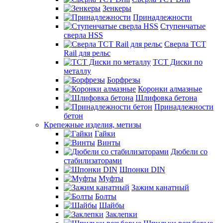
Зенкеры
Принадлежности
Ступенчатые
сверла HSS
Сверла TCT
Rail для рельс
TCT Диски по
металлу
Борфрезы
Коронки алмазные
Шлифовка бетона
Принадлежности
бетон
Крепежные изделия, метизы
Гайки
Винты
Дюбели со
стабилизаторами
Шпонки DIN
Муфты
Зажим канатный
Болты
Шайбы
Заклепки