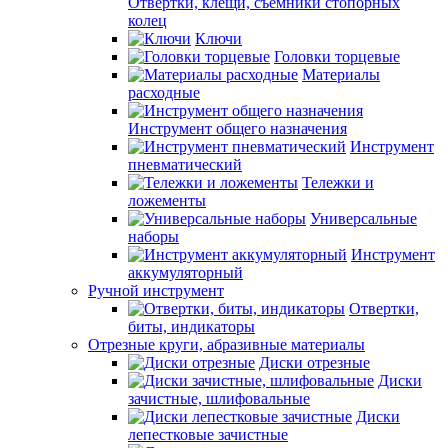
Отвертки, клещи, съемники стопорных
колец
Ключи
Головки торцевые
Материалы
расходные
Инструмент общего назначения
Инструмент
пневматический
Тележки и
ложементы
Универсальные
наборы
Инструмент
аккумуляторный
Ручной инструмент
Отвертки,
биты, индикаторы
Отрезные круги, абразивные материалы
Диски отрезные
Диски
зачистные, шлифовальные
Диски
лепестковые зачистные