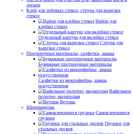
лосьон
Клей для лобовых стекол, струна для вырезки
стекол
Набор для
клейки стекол
Отдельный картуш для вклейки стекол
Струна для
вырезки стекол
Протирочные материалы, салфетки, замша
Бумажные протирочные материалы
Салфетки из микрофибры, замша
искусственная
Вафельное
полотно, мадаполам
Ветошь
Шиномонтаж
Самоклеющиеся
грузики
Грузики для
стальных дисков