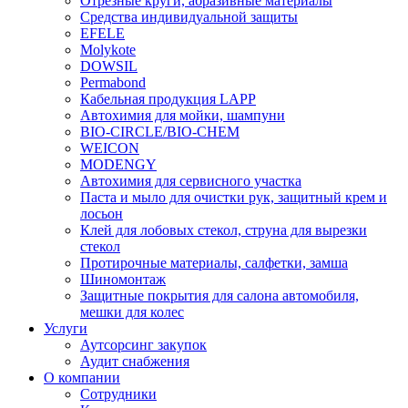
Отрезные круги, абразивные материалы
Средства индивидуальной защиты
EFELE
Molykote
DOWSIL
Permabond
Кабельная продукция LAPP
Автохимия для мойки, шампуни
BIO-CIRCLE/BIO-CHEM
WEICON
MODENGY
Автохимия для сервисного участка
Паста и мыло для очистки рук, защитный крем и
лосьон
Клей для лобовых стекол, струна для вырезки
стекол
Протирочные материалы, салфетки, замша
Шиномонтаж
Защитные покрытия для салона автомобиля,
мешки для колес
Услуги
Аутсорсинг закупок
Аудит снабжения
О компании
Сотрудники