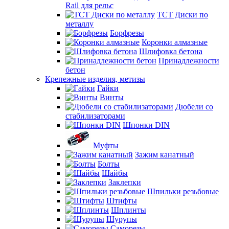
Rail для рельс
TCT Диски по
металлу
Борфрезы
Коронки алмазные
Шлифовка бетона
Принадлежности
бетон
Крепежные изделия, метизы
Гайки
Винты
Дюбели со
стабилизаторами
Шпонки DIN
Муфты
Зажим канатный
Болты
Шайбы
Заклепки
Шпильки резьбовые
Штифты
Шплинты
Шурупы
Саморезы