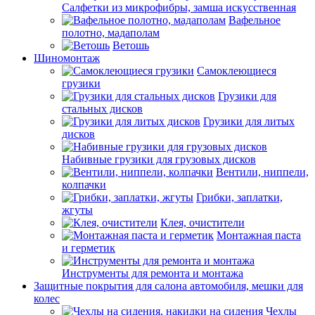
Салфетки из микрофибры, замша искусственная
Вафельное
полотно, мадаполам
Ветошь
Шиномонтаж
Самоклеющиеся
грузики
Грузики для
стальных дисков
Грузики для литых
дисков
Набивные грузики для грузовых дисков
Вентили, ниппели,
колпачки
Грибки, заплатки,
жгуты
Клея, очистители
Монтажная паста
и герметик
Инструменты для ремонта и монтажа
Защитные покрытия для салона автомобиля, мешки для
колес
Чехлы