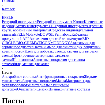
Главная
-
Каталог
-
EFELE
Режущий инструмент
Режущий инструмент Kornor
Крепежные
изделия, метизы
Инструмент JTC
Ручной инструмент
Отрезные
круги, абразивные материалы
Средства индивидуальной
защиты
EFELE
Molykote
DOWSIL
Permabond
Кабельная
продукция LAPP
Автохимия для мойки, шампуни
BIO-
CIRCLE/BIO-CHEM
WEICON
MODENGY
Автохимия для
сервисного участка
Паста и мыло для очистки рук, защитный
крем и лосьон
Клей для лобовых стекол, струна для вырезки
стекол
Протирочные материалы, салфетки,
замша
Шиномонтаж
Защитные покрытия для салона
автомобиля, мешки для колес
-
Пасты
Анаэробные составы
Антифрикционные покрытия
Жидкие
уплотнители
Защитные покрытия
Масла
Материалы для
металлообработки
Материалы с пищевым
допуском
Очистители
Смазки
Цианакрилатные составы
Пасты