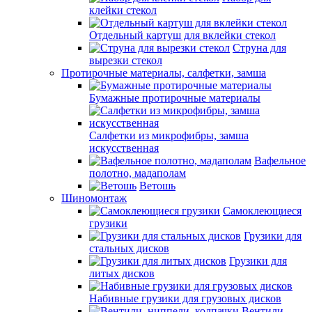
клейки стекол
Отдельный картуш для вклейки стекол
Струна для
вырезки стекол
Протирочные материалы, салфетки, замша
Бумажные протирочные материалы
Салфетки из микрофибры, замша
искусственная
Вафельное
полотно, мадаполам
Ветошь
Шиномонтаж
Самоклеющиеся
грузики
Грузики для
стальных дисков
Грузики для
литых дисков
Набивные грузики для грузовых дисков
Вентили,