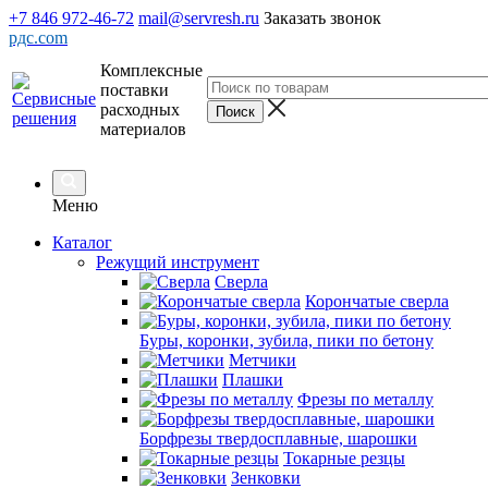
+7 846 972-46-72
mail@servresh.ru
Заказать звонок
рдс.com
Комплексные
поставки
расходных
материалов
Меню
Каталог
Режущий инструмент
Сверла
Корончатые сверла
Буры, коронки, зубила, пики по бетону
Метчики
Плашки
Фрезы по металлу
Борфрезы твердосплавные, шарошки
Токарные резцы
Зенковки