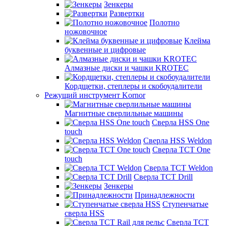
Зенкеры
Развертки
Полотно
ножовочное
Клейма
буквенные и цифровые
Алмазные диски и чашки KROTEC
Кордщетки, степлеры и скобоудалители
Режущий инструмент Kornor
Магнитные сверлильные машины
Сверла HSS One
touch
Сверла HSS Weldon
Сверла TCT One
touch
Сверла TCT Weldon
Сверла TCT Drill
Зенкеры
Принадлежности
Ступенчатые
сверла HSS
Сверла TCT