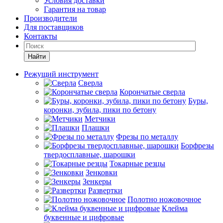
Условия доставки
Гарантия на товар
Производители
Для поставщиков
Контакты
Найти
Режущий инструмент
Сверла
Корончатые сверла
Буры,
коронки, зубила, пики по бетону
Метчики
Плашки
Фрезы по металлу
Борфрезы
твердосплавные, шарошки
Токарные резцы
Зенковки
Зенкеры
Развертки
Полотно ножовочное
Клейма
буквенные и цифровые