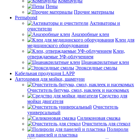
Компаунды
Пены
Прочие материалы
Permabond
Активаторы и
очистители
Анаэробные клеи
Клеи для
медицинского оборудования
Клеи,
отверждаемые УФ-облучением
Цианакрилатные клеи
Эпоксидные смолы
Кабельная продукция LAPP
Автохимия для мойки, шампуни
Очиститель битума, смол, наклеек и насекомых
Средство для
мойки двигателя
Очиститель
универсальный
Силиконовая смазка
Очиститель для стекол
Полироли
для панелей и пластика