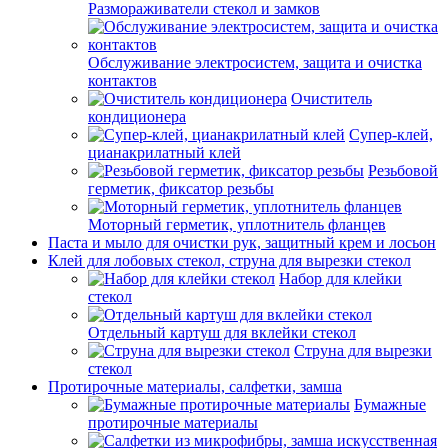
Размораживатели стекол и замков
Обслуживание электросистем, защита и очистка
контактов
Очиститель
кондиционера
Супер-клей,
цианакрилатный клей
Резьбовой
герметик, фиксатор резьбы
Моторный герметик, уплотнитель фланцев
Паста и мыло для очистки рук, защитный крем и лосьон
Клей для лобовых стекол, струна для вырезки стекол
Набор для клейки
стекол
Отдельный картуш для вклейки стекол
Струна для вырезки
стекол
Протирочные материалы, салфетки, замша
Бумажные
протирочные материалы