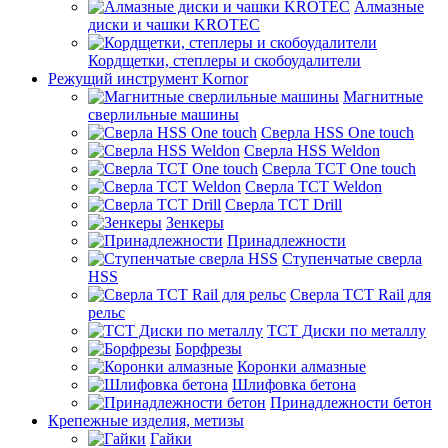
Алмазные
диски и чашки KROTEC
Кордщетки, степлеры и скобоудалители
Режущий инструмент Kornor
Магнитные
сверлильные машины
Сверла HSS One touch
Сверла HSS Weldon
Сверла TCT One touch
Сверла TCT Weldon
Сверла TCT Drill
Зенкеры
Принадлежности
Ступенчатые сверла
HSS
Сверла TCT Rail для
рельс
TCT Диски по металлу
Борфрезы
Коронки алмазные
Шлифовка бетона
Принадлежности бетон
Крепежные изделия, метизы
Гайки