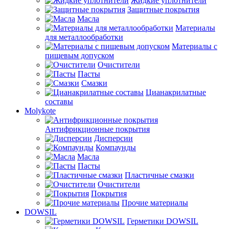
Жидкие уплотнители
Защитные покрытия
Масла
Материалы
для металлообработки
Материалы с
пищевым допуском
Очистители
Пасты
Смазки
Цианакрилатные
составы
Molykote
Антифрикционные покрытия
Дисперсии
Компаунды
Масла
Пасты
Пластичные смазки
Очистители
Покрытия
Прочие материалы
DOWSIL
Герметики DOWSIL