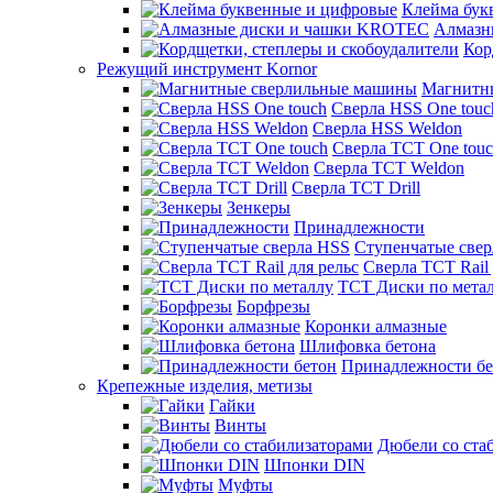
Клейма бук
Алмазн
Кор
Режущий инструмент Kornor
Магнитн
Сверла HSS One touc
Сверла HSS Weldon
Сверла TCT One tou
Сверла TCT Weldon
Сверла TCT Drill
Зенкеры
Принадлежности
Ступенчатые све
Сверла TCT Rail 
TCT Диски по мета
Борфрезы
Коронки алмазные
Шлифовка бетона
Принадлежности бе
Крепежные изделия, метизы
Гайки
Винты
Дюбели со ста
Шпонки DIN
Муфты