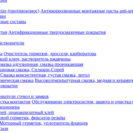
леи
Антикоррозионные монтажные пасты anti-sei
щин
ные составы
Антифрикционные твердосмазочные покрытия
астворители
Очиститель тормозов, дросселя, карбюратора
кий ключ, растворитель ржавчины
мазка адгезионная, смазка проникающая
оновая смазка, Силикон-Спрей
Смазка консистентная, густая смазка, литол
Высокотемпературная смазка, медная и керамич
покрытие
ватели стекол и замков
Обслуживание электросистем, защита и очистка 
диционера
лей, цианакрилатный клей
овой герметик, фиксатор резьбы
Моторный герметик, уплотнитель фланцев
сьон