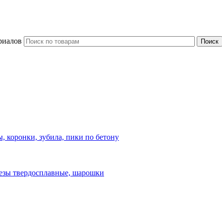
риалов
, коронки, зубила, пики по бетону
езы твердосплавные, шарошки