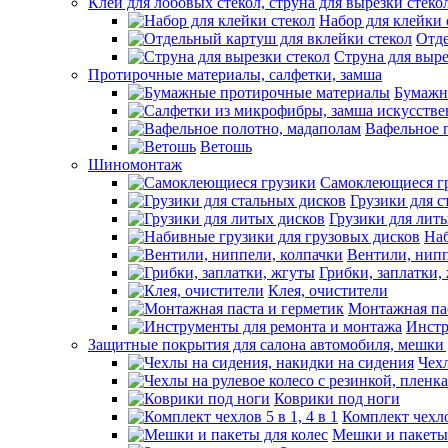
Клей для лобовых стекол, струна для вырезки стеко
Набор для клейки 
Отде
Струна для выре
Протирочные материалы, салфетки, замша
Бумажн
Вафельное 
Ветошь
Шиномонтаж
Самоклеющиеся г
Грузики для с
Грузики для лит
Наб
Вентили, нипп
Грибки, заплатки,
Клея, очистители
Монтажная пас
Инстр
Защитные покрытия для салона автомобиля, мешки 
Чехл
Коврики под ноги
Комплект чехлов
Мешки и пакеты 