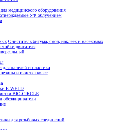
 для медицинского оборудования
 отверждаемые УФ-облучением
и
Очиститель битума, смол, наклеек и насекомых
я мойки двигателя
иверсальный
ол
 для панелей и пластика
резины и очистка колес
ва
рки E-WELD
чистки BIO-CIRCLE
и обезжириватели
ние
тики для резьбовых соединений