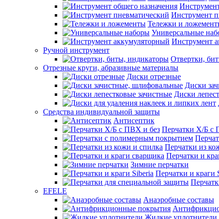
Инструмент
Инструмент п
Тележки и ложемент
Универсальные наб
Инструмент 
Ручной инструмент
Отвертки, би
Отрезные круги, абразивные материалы
Диски отрезные
Диски за
Диски лепес
Средства индивидуальной защиты
Антисептик
Перчатки Х/Б с 
Перчат
Перчатки из ко
Перчатки и кра
Зимние перчатки
Перчатки и краги S
Перчатк
EFELE
Анаэробные составы
Антифрикцио
Жидкие уплотнители