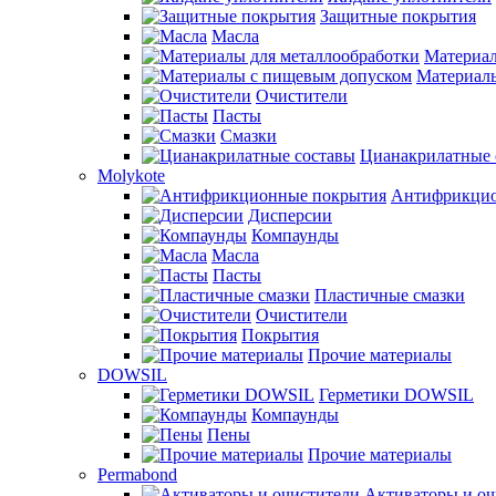
Защитные покрытия
Масла
Материал
Материал
Очистители
Пасты
Смазки
Цианакрилатные 
Molykote
Антифрикцио
Дисперсии
Компаунды
Масла
Пасты
Пластичные смазки
Очистители
Покрытия
Прочие материалы
DOWSIL
Герметики DOWSIL
Компаунды
Пены
Прочие материалы
Permabond
Активаторы и оч