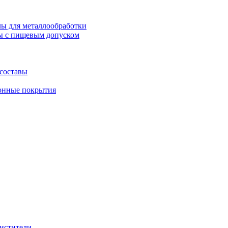
ы для металлообработки
ы с пищевым допуском
составы
нные покрытия
истители