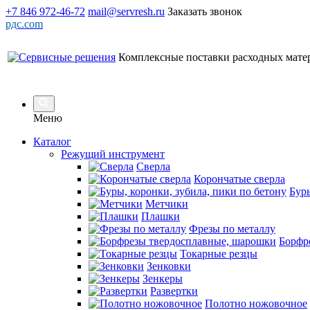
+7 846 972-46-72
mail@servresh.ru
Заказать звонок
рдс.com
Комплексные поставки расходных мате
Меню
Каталог
Режущий инструмент
Сверла
Корончатые сверла
Буры
Метчики
Плашки
Фрезы по металлу
Борфр
Токарные резцы
Зенковки
Зенкеры
Развертки
Полотно ножовочное