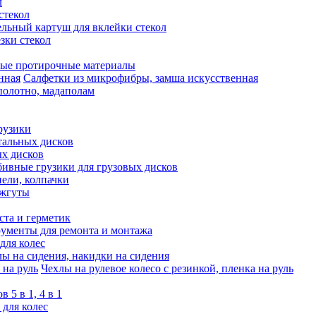
л
стекол
льный картуш для вклейки стекол
зки стекол
ые протирочные материалы
Салфетки из микрофибры, замша искусственная
полотно, мадаполам
рузики
тальных дисков
ых дисков
ивные грузики для грузовых дисков
ели, колпачки
 жгуты
та и герметик
ументы для ремонта и монтажа
для колес
ы на сидения, накидки на сидения
Чехлы на рулевое колесо с резинкой, пленка на руль
 5 в 1, 4 в 1
для колес