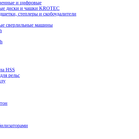
венные и цифровые
ые диски и чашки KROTEC
дщетки, степлеры и скобоудалители
ые сверлильные машины
h
ch
рла HSS
для рельс
ллу
тон
билизаторами