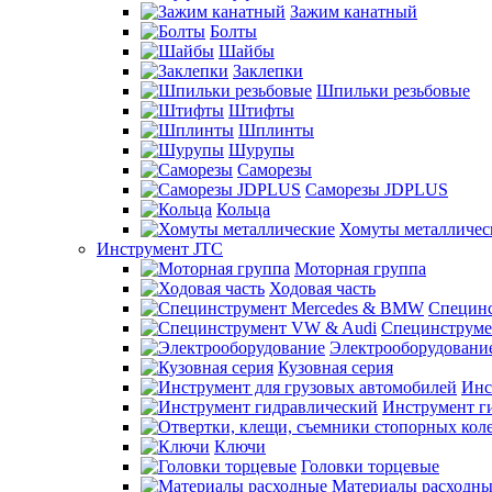
Зажим канатный
Болты
Шайбы
Заклепки
Шпильки резьбовые
Штифты
Шплинты
Шурупы
Саморезы
Саморезы JDPLUS
Кольца
Хомуты металличес
Инструмент JTC
Моторная группа
Ходовая часть
Специн
Специнструме
Электрооборудовани
Кузовная серия
Инс
Инструмент г
Ключи
Головки торцевые
Материалы расходны