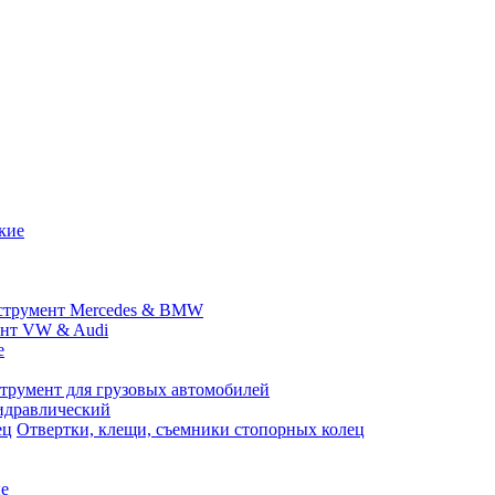
кие
струмент Mercedes & BMW
нт VW & Audi
е
трумент для грузовых автомобилей
идравлический
Отвертки, клещи, съемники стопорных колец
е