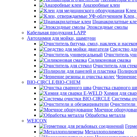
Анаэробные клеи
Клеи
Клеи,
Цианакрилатные кле
Эпоксидные смолы
Кабельная продукция LAPP
Автохимия для мойки, шампуни
Средство дл
Очиститель ун
Силиконовая смазка
Очиститель для стек
Полироли
Чернение 
BIO-CIRCLE/BIO-CHEM
Очистка сварного ш
Химия для сва
Системы о
Очистители 
Моечное оборудова
Обработка металла
WEICON
Герме
Металлополимеры