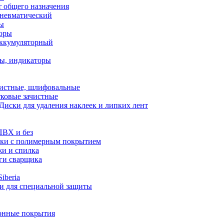
 общего назначения
невматический
ы
оры
аккумуляторный
ты, индикаторы
чистные, шлифовальные
тковые зачистные
Диски для удаления наклеек и липких лент
ПВХ и без
ки с полимерным покрытием
жи и спилка
ги сварщика
iberia
и для специальной защиты
нные покрытия