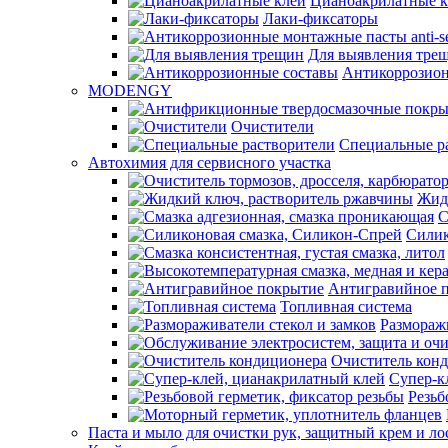
Цианоакрилатные к
Лаки-фиксаторы
Для выявления тре
Антикоррозион
MODENGY
Очистители
Специальные р
Автохимия для сервисного участка
Жид
С
Силик
Антигравийное 
Топливная система
Разморажи
Очиститель кон
Супер-к
Резьб
Паста и мыло для очистки рук, защитный крем и ло